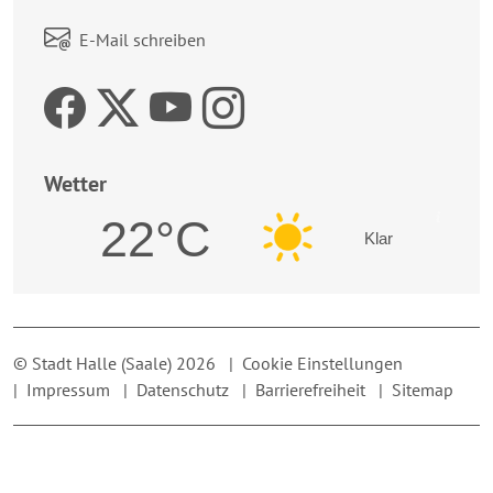
Link zum Kontaktformular:
E-Mail schreiben
Zur Facebookseite der 
Zum Twitteraccount 
Zur Youtubeseite 
Zur Instagrams
Wetter
22°C
Klar
© Stadt Halle (Saale) 2026
|
Cookie Einstellungen
|
Impressum
|
Datenschutz
|
Barrierefreiheit
|
Sitemap