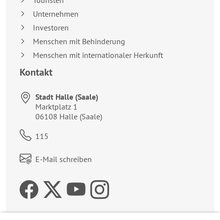
Unternehmen
Investoren
Menschen mit Behinderung
Menschen mit internationaler Herkunft
Kontakt
Stadt Halle (Saale)
Anschrift:
Marktplatz 1
06108
Halle (Saale)
Telefon:
115
Link zum Kontaktformular:
E-Mail schreiben
Zur Facebookseite der 
Zum Twitteraccount 
Zur Youtubeseite 
Zur Instagrams