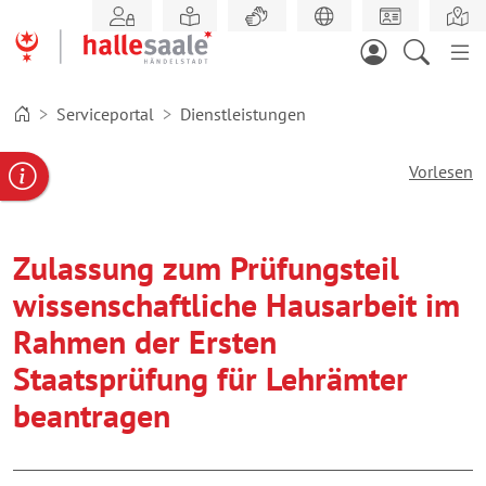
Zum
Hauptinhalt
springen
Serviceportal
Dienstleistungen
Vorlesen
gabe
ereportal
Behördennummer
Zulassung zum Prüfungsteil
wissenschaftliche Hausarbeit im
Rahmen der Ersten
Staatsprüfung für Lehrämter
beantragen