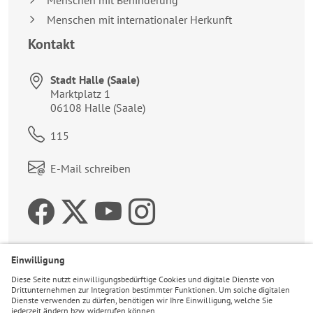
Menschen mit Behinderung
Menschen mit internationaler Herkunft
Kontakt
Stadt Halle (Saale)
Anschrift:
Marktplatz 1
06108
Halle (Saale)
Telefon:
115
Link zum Kontaktformular:
E-Mail schreiben
Zur Facebookseite der 
Zum Twitteraccount 
Zur Youtubeseite 
Zur Instagrams
Wetter
23°C
Leicht bewölkt