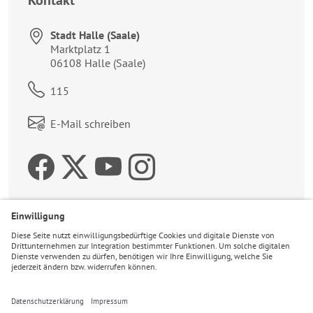
Kontakt
Stadt Halle (Saale)
Anschrift:
Marktplatz 1
06108
Halle (Saale)
Telefon:
115
Link zum Kontaktformular:
E-Mail schreiben
Zur Facebookseite der 
Zum Twitteraccount 
Zur Youtubeseite 
Zur Instagrams
Wetter
24°C
Leicht bewölkt