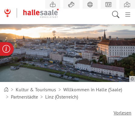
Zum
Hauptinhalt
springen
gabe
ereportal
Behördennummer
Kultur & Tourismus
Willkommen in Halle (Saale)
Partnerstädte
Linz (Österreich)
Vorlesen