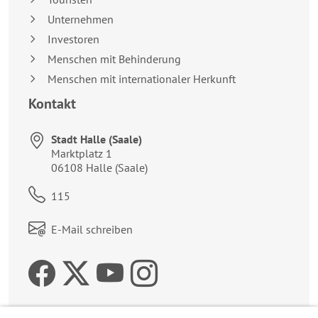
Unternehmen
Investoren
Menschen mit Behinderung
Menschen mit internationaler Herkunft
Kontakt
Stadt Halle (Saale)
Anschrift:
Marktplatz 1
06108
Halle (Saale)
Telefon:
115
Link zum Kontaktformular:
E-Mail schreiben
Zur Facebookseite der 
Zum Twitteraccount 
Zur Youtubeseite 
Zur Instagrams