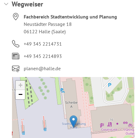
Wegweiser
Adresse:
Fachbereich Stadtentwicklung und Planung
Neustädter Passage 18
06122 Halle (Saale)
Telefon:
+49 345 2214731
Fax:
+49 345 2214893
E-Mail:
planen@halle.de
+
−