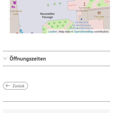
Leaflet
| Map data ©
OpenStreetMap
contributors
Öffnungszeiten
Zurück
Breakpoint:
XS