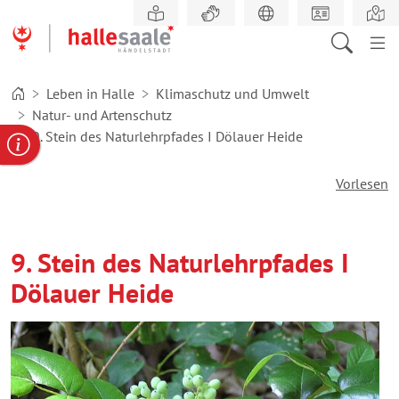
Zum
Hauptinhalt
springen
Leben in Halle
Klimaschutz und Umwelt
Natur- und Artenschutz
9. Stein des Naturlehrpfades I Dölauer Heide
gabe
ereportal
Behördennummer
Vorlesen
9. Stein des Naturlehrpfades I
Dölauer Heide