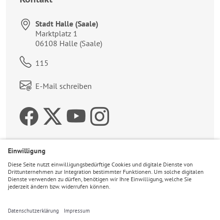
Stadt Halle (Saale)
Anschrift:
Marktplatz 1
06108
Halle (Saale)
Telefon:
115
Link zum Kontaktformular:
E-Mail schreiben
Zur Facebookseite der 
Zum Twitteraccount 
Zur Youtubeseite 
Zur Instagrams
Wetter
22°C
Klar