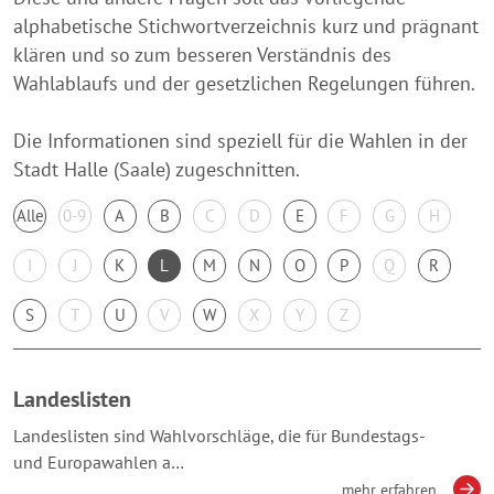
alphabetische Stichwortverzeichnis kurz und prägnant
klären und so zum besseren Verständnis des
Wahlablaufs und der gesetzlichen Regelungen führen.
Die Informationen sind speziell für die Wahlen in der
Stadt Halle (Saale) zugeschnitten.
Alle
0-9
A
B
C
D
E
F
G
H
I
J
K
L
M
N
O
P
Q
R
S
T
U
V
W
X
Y
Z
Landeslisten
Landeslisten sind Wahlvorschläge, die für Bundestags-
und Europawahlen a…
mehr erfahren