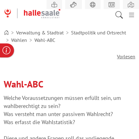
Zum
Hauptinhalt
springen
Verwaltung & Stadtrat
Stadtpolitik und Ortsrecht
Wahlen
Wahl-ABC
gabe
ereportal
Behördennummer
Vorlesen
Wahl-ABC
Welche Voraussetzungen müssen erfüllt sein, um
wahlberechtigt zu sein?
Was versteht man unter passivem Wahlrecht?
Was erfasst die Wahlstatistik?
Diese und andere Fragen soll das vorliegende